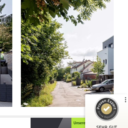
Kundenbewertungen und Erfahrungen zu
Schopf & Teig GmbH
%
100
SEHR GUT
Empfehlungen auf
ProvenExpert.com
5,00
/
4,65
20
2
2
Bewertungen von
Bewertungen auf
anderen Quellen
ProvenExpert.com
Blick aufs ProvenExpert-Profil werfen
SEHR GUT