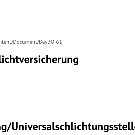
ontent/Document/BayBO-61
licht­versicherung
ng/Universal­schlichtungs­stel