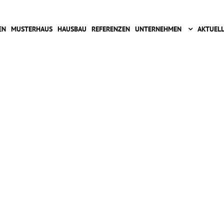
k
i
EN
MUSTERHAUS
HAUSBAU
REFERENZEN
UNTERNEHMEN
AKTUELL
p
t
o
c
o
n
t
e
n
t