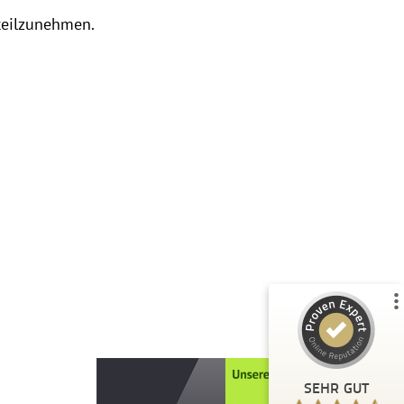
 teilzunehmen.
Kundenbewertungen und Erfahrungen zu
Schopf & Teig GmbH
%
100
SEHR GUT
Empfehlungen auf
ProvenExpert.com
5,00
/
4,65
20
2
2
Bewertungen von
Bewertungen auf
anderen Quellen
ProvenExpert.com
Blick aufs ProvenExpert-Profil werfen
SEHR GUT