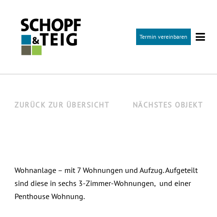
k
i
Termin vereinbaren
p
t
o
c
o
ZURÜCK ZUR ÜBERSICHT
NÄCHSTES OBJEKT
n
t
e
n
Wohnanlage – mit 7 Wohnungen und Aufzug. Aufgeteilt
t
sind diese in sechs 3-Zimmer-Wohnungen, und einer
Penthouse Wohnung.